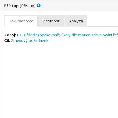
(
)
01. Přiřadit (opakovaně) úkoly dle matice schvalování ř
Změnový požadavek