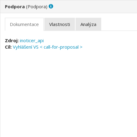
(
)
inoticer_api
Vyhlášení VS < call-for-proposal >