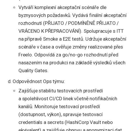
Vytváří komplexní akceptační scénáře dle
byznysových požadavků. Vydává finální akceptační
rozhodnutí (PŘIJATO / PODMÍNĚNĚ PŘIJATO /
VRÁCENO K PŘEPRACOVÁNÍ). Spolupracuje s ITT
na přípravě Smoke a E2E testů. Udržuje akceptační
scénáře v čase a ověřuje změny realizované přes
Freelo. Odpovídá za go/no-go rozhodnutí před
nasazením na produkci na základě výsledků všech
Quality Gates.
Odpovědnost Ops týmu:
Zajišťuje stabilitu testovacích prostředí
a spolehlivost CI/CD linek včetně notifikačních
kanálů. Monitoruje testovací prostředí
(dostupnost, výkon), spravuje testovací
credentials a secrets (HashiCorp Vault nebo
ekvivalent) a zajišťuje obnovu a anonymizaci dat