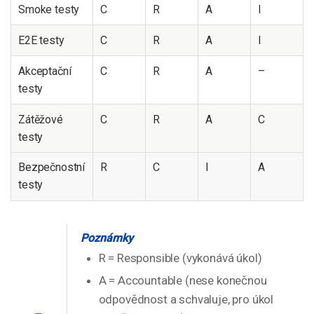
Smoke testy
C
R
A
I
E2E testy
C
R
A
I
Akceptační
C
R
A
–
testy
Zátěžové
C
R
A
C
testy
Bezpečnostní
R
C
I
A
testy
Poznámky
R = Responsible (vykonává úkol)
A = Accountable (nese konečnou
odpovědnost a schvaluje, pro úkol