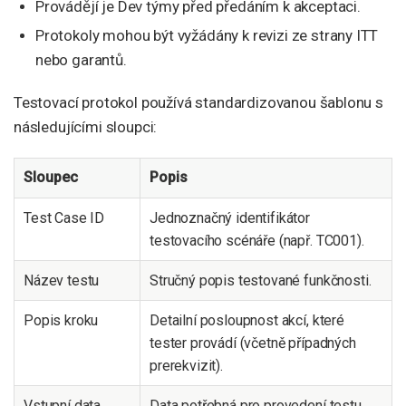
Provádějí je Dev týmy před předáním k akceptaci.
Protokoly mohou být vyžádány k revizi ze strany ITT
nebo garantů.
Testovací protokol používá standardizovanou šablonu s
následujícími sloupci:
Sloupec
Popis
Test Case ID
Jednoznačný identifikátor
testovacího scénáře (např. TC001).
Název testu
Stručný popis testované funkčnosti.
Popis kroku
Detailní posloupnost akcí, které
tester provádí (včetně případných
prerekvizit).
Vstupní data
Data potřebná pro provedení testu