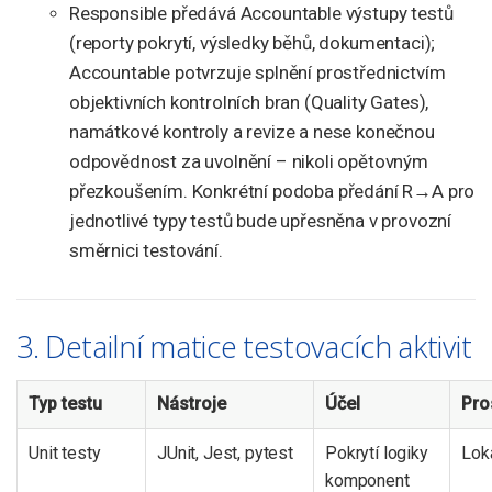
Responsible předává Accountable výstupy testů
(reporty pokrytí, výsledky běhů, dokumentaci);
Accountable potvrzuje splnění prostřednictvím
objektivních kontrolních bran (Quality Gates),
namátkové kontroly a revize a nese konečnou
odpovědnost za uvolnění – nikoli opětovným
přezkoušením. Konkrétní podoba předání R→A pro
jednotlivé typy testů bude upřesněna v provozní
směrnici testování.
3. Detailní matice testovacích aktivit
Typ testu
Nástroje
Účel
Pro
Unit testy
JUnit, Jest, pytest
Pokrytí logiky
Loká
komponent