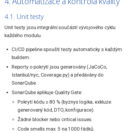
4. Automatizace a kontrola kvality
4.1. Unit testy
Unit testy jsou integrální součástí vývojového cyklu
každého modulu.
CI/CD pipeline spouští testy automaticky s každým
buildem.
Reporty o pokrytí jsou generovány (JaCoCo,
Istanbul/nyc, Coverage.py) a předávány do
SonarQube.
SonarQube aplikuje Quality Gate:
Pokrytí kódu ≥ 80 % (byznys logika; exkluze:
generovaný kód, DTO, konfigurace).
Žádné blocker nebo critical issues.
Code smells max. 5 na 1000 řádků.