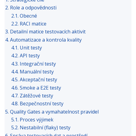
2. Role a odpovědnosti
2.1. Obecné
2.2. RACI matice
3. Detailní matice testovacích aktivit
4. Automatizace a kontrola kvality
4.1. Unit testy
4.2. API testy
4.3. Integrační testy
4.4. Manuální testy
4.5. Akceptační testy
4.6. Smoke a E2E testy
4.7. Zátěžové testy
4.8. Bezpečnostní testy
5. Quality Gates a vymahatelnost pravidel
5.1. Proces výjimek
5.2. Nestabilní (flaky) testy
6. Správa testovacích dat a prostředí