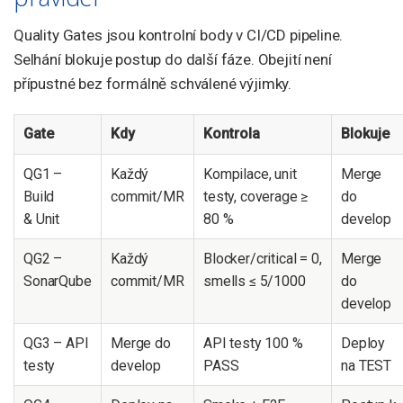
Quality Gates jsou kontrolní body v CI/CD pipeline.
Selhání blokuje postup do další fáze. Obejití není
přípustné bez formálně schválené výjimky.
Gate
Kdy
Kontrola
Blokuje
QG1 –
Každý
Kompilace, unit
Merge
Build
commit/MR
testy, coverage ≥
do
& Unit
80 %
develop
QG2 –
Každý
Blocker/critical = 0,
Merge
SonarQube
commit/MR
smells ≤ 5/1000
do
develop
QG3 – API
Merge do
API testy 100 %
Deploy
testy
develop
PASS
na TEST