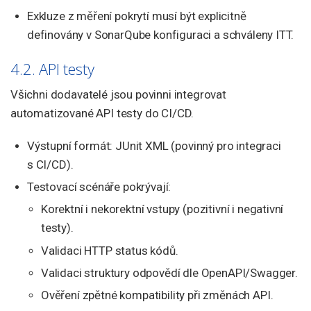
Exkluze z měření pokrytí musí být explicitně
definovány v SonarQube konfiguraci a schváleny ITT.
4.2. API testy
Všichni dodavatelé jsou povinni integrovat
automatizované API testy do CI/CD.
Výstupní formát: JUnit XML (povinný pro integraci
s CI/CD).
Testovací scénáře pokrývají:
Korektní i nekorektní vstupy (pozitivní i negativní
testy).
Validaci HTTP status kódů.
Validaci struktury odpovědí dle OpenAPI/Swagger.
Ověření zpětné kompatibility při změnách API.