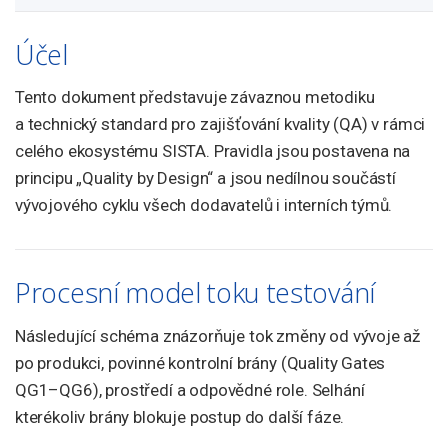
Účel
Tento dokument představuje závaznou metodiku
a technický standard pro zajišťování kvality (QA) v rámci
celého ekosystému SISTA. Pravidla jsou postavena na
principu „Quality by Design“ a jsou nedílnou součástí
vývojového cyklu všech dodavatelů i interních týmů.
Procesní model toku testování
Následující schéma znázorňuje tok změny od vývoje až
po produkci, povinné kontrolní brány (Quality Gates
QG1–QG6), prostředí a odpovědné role. Selhání
kterékoliv brány blokuje postup do další fáze.