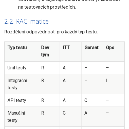
na testovacích prostředích.
2.2. RACI matice
Rozdělení odpovědností pro každý typ testu:
Typ testu
Dev
ITT
Garant
Ops
tým
Unit testy
R
A
–
–
Integrační
R
A
–
I
testy
API testy
R
A
C
–
Manuální
R
C
A
–
testy