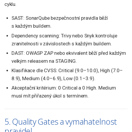
cyklu.
SAST: SonarQube bezpečnostní pravidla běží
s každým buildem.
Dependency scanning: Trivy nebo Snyk kontroluje
zranitelnosti v závislostech s každým buildem.
DAST: OWASP ZAP nebo ekvivalent běží před každým
velkým releasem na STAGING.
Klasifikace dle CVSS: Critical (9.0–10.0), High (7.0–
8.9), Medium (4.0–6.9), Low (0.1–3.9).
Akceptační kritérium: 0 Critical a 0 High. Medium
musí mít přiřazený úkol s termínem.
5. Quality Gates a vymahatelnost
pravidel