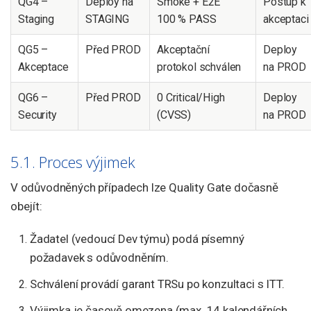
QG4 –
Deploy na
Smoke + E2E
Postup k
Staging
STAGING
100 % PASS
akceptaci
QG5 –
Před PROD
Akceptační
Deploy
Akceptace
protokol schválen
na PROD
QG6 –
Před PROD
0 Critical/High
Deploy
Security
(CVSS)
na PROD
5.1. Proces výjimek
V odůvodněných případech lze Quality Gate dočasně
obejít:
Žadatel (vedoucí Dev týmu) podá písemný
požadavek s odůvodněním.
Schválení provádí garant TRSu po konzultaci s ITT.
Výjimka je časově omezena (max. 14 kalendářních