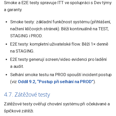
Smoke a E2E testy spravuje ITT ve spolupráci s Dev týmy
a garanty.
Smoke testy: základní funkčnost systému (přihlášení,
načtení klíčových stránek). Běží kontinuálně na TEST,
STAGING i PROD.
E2E testy: kompletní uživatelské flow. Běží 1× denně
na STAGING.
E2E testy generují screen/video evidenci pro ladění
a audit.
Selhání smoke testu na PROD spouští incident postup
(viz
Oddíl 9.2, “Postup při selhání na PROD”
).
4.7. Zátěžové testy
Zátěžové testy ověřují chování systému při očekávané a
špičkové zátěži.