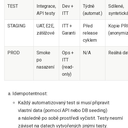
TEST
Integrace,
Dev +
Týdně
Sdílené,
API testy
ITT
(automat.)
syntetick
STAGING
UAT, E2E,
ITT +
Před
Kopie P
zátěžové
Garanti
release
(anonymi
cyklem
PROD
Smoke
Ops +
N/A
Reálná da
po
ITT
nasazení
(read-
only)
Idempotentnost:
Každý automatizovaný test si musí připravit
vlastní data (pomocí API nebo DB seeding)
a následně po sobě prostředí vyčistit. Testy nesmí
záviset na datech vytvořených jinými testy.