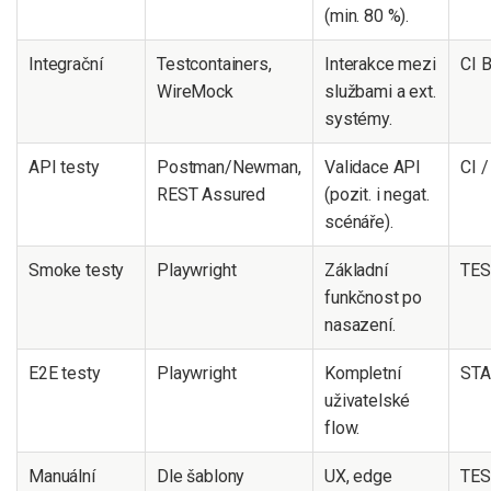
(min. 80 %).
Integrační
Testcontainers,
Interakce mezi
CI B
WireMock
službami a ext.
systémy.
API testy
Postman/Newman,
Validace API
CI 
REST Assured
(pozit. i negat.
scénáře).
Smoke testy
Playwright
Základní
TES
funkčnost po
nasazení.
E2E testy
Playwright
Kompletní
STA
uživatelské
flow.
Manuální
Dle šablony
UX, edge
TES