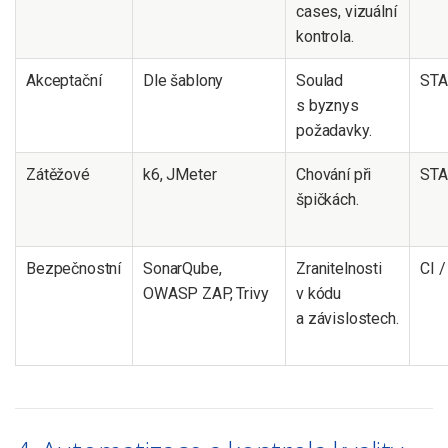
cases, vizuální
kontrola.
Akceptační
Dle šablony
Soulad
STA
s byznys
požadavky.
Zátěžové
k6, JMeter
Chování při
STA
špičkách.
Bezpečnostní
SonarQube,
Zranitelnosti
CI 
OWASP ZAP, Trivy
v kódu
a závislostech.