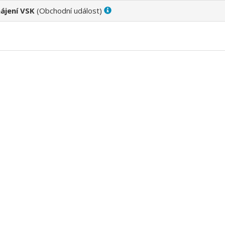
ájení VSK
(
)